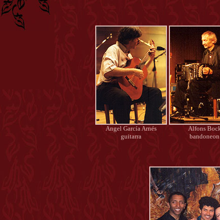
Angel García Arnés
Alfons Boc
guitarra
bandoneon