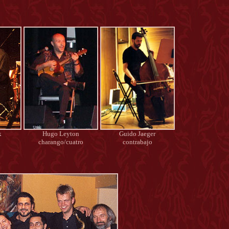
k
Hugo Leyton
Guido Jaeger
charango/cuatro
contrabajo